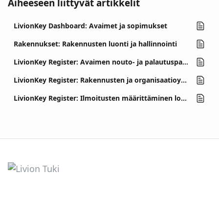
Aiheeseen liittyvät artikkelit
LivionKey Dashboard: Avaimet ja sopimukset
Rakennukset: Rakennusten luonti ja hallinnointi
LivionKey Register: Avaimen nouto- ja palautuspaikan vaihto-ominaisuuden kuvaus
LivionKey Register: Rakennusten ja organisaatioyksiköiden siirtäminen
LivionKey Register: Ilmoitusten määrittäminen loppukäyttäjille ja ylläpitäjille