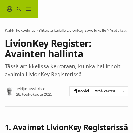
Siirry pääsisältöön
Kaikki kokoelmat
Yhteistä kaikille LivionKey-sovelluksille
Asetukset
LivionKey Register:
Avainten hallinta
Tässä artikkelissa kerrotaan, kuinka hallinnoit
avaimia LivionKey Registerissä
Tekijä:
Jussi Risto
Kopioi LLM:ää varten
28. toukokuuta 2025
1. 
Avaimet LivionKey
 Registerissä