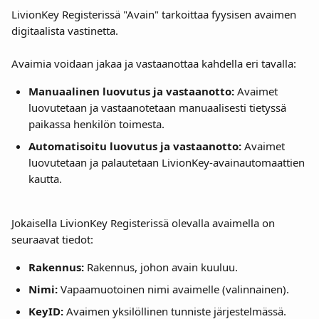
LivionKey Registerissä "Avain" tarkoittaa fyysisen avaimen 
digitaalista vastinetta.
Avaimia voidaan jakaa ja vastaanottaa kahdella eri tavalla:
Manuaalinen luovutus ja vastaanotto:
 Avaimet 
luovutetaan ja vastaanotetaan manuaalisesti tietyssä 
paikassa henkilön toimesta.
Automatisoitu luovutus ja vastaanotto:
 Avaimet 
luovutetaan ja palautetaan LivionKey-avainautomaattien 
kautta.
Jokaisella LivionKey Registerissä olevalla avaimella on 
seuraavat tiedot:
Rakennus:
 Rakennus, johon avain kuuluu.
Nimi:
 Vapaamuotoinen nimi avaimelle (valinnainen).
KeyID:
 Avaimen yksilöllinen tunniste järjestelmässä.