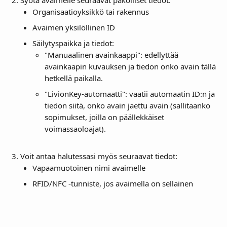
Syötä avaimelle seuraavat pakolliset tiedot:
Organisaatioyksikkö tai rakennus
Avaimen yksilöllinen ID
Säilytyspaikka ja tiedot:
"Manuaalinen avainkaappi": edellyttää 
avainkaapin kuvauksen ja tiedon onko avain tällä 
hetkellä paikalla.
"LivionKey-automaatti": vaatii automaatin ID:n ja 
tiedon siitä, onko avain jaettu avain (sallitaanko 
sopimukset, joilla on päällekkäiset 
voimassaoloajat).
Voit antaa halutessasi myös seuraavat tiedot:
Vapaamuotoinen nimi avaimelle
RFID/NFC -tunniste, jos avaimella on sellainen