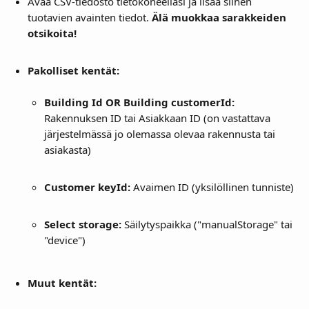
Avaa CSV-tiedosto tietokoneellasi ja lisää siihen 
tuotavien avainten tiedot. 
Älä muokkaa sarakkeiden 
otsikoita!
Pakolliset kentät:
Building Id OR Building customerId: 
Rakennuksen ID tai Asiakkaan ID (on vastattava 
järjestelmässä jo olemassa olevaa rakennusta tai 
asiakasta)
Customer keyId: 
Avaimen ID (yksilöllinen tunniste)
Select storage: 
Säilytyspaikka ("manualStorage" tai 
"device")
Muut kentät: