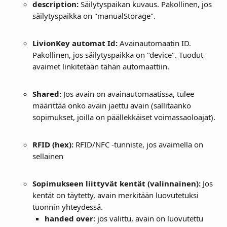
description: 
Säilytyspaikan kuvaus. Pakollinen, jos 
säilytyspaikka on "manualStorage".
LivionKey automat Id:
 Avainautomaatin ID. 
Pakollinen, jos säilytyspaikka on "device". Tuodut 
avaimet linkitetään tähän automaattiin.
Shared: 
Jos avain on avainautomaatissa, tulee 
määrittää onko avain jaettu avain (sallitaanko 
sopimukset, joilla on päällekkäiset voimassaoloajat).
RFID (hex): 
RFID/NFC -tunniste, jos avaimella on 
sellainen
Sopimukseen liittyvät kentät (valinnainen):
 Jos 
kentät on täytetty, avain merkitään luovutetuksi 
tuonnin yhteydessä.
handed over:
 jos valittu, avain on luovutettu