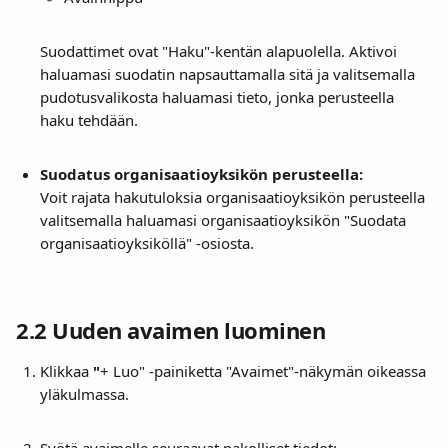
Suodattimet ovat "Haku"-kentän alapuolella. Aktivoi 
haluamasi suodatin napsauttamalla sitä ja valitsemalla 
pudotusvalikosta haluamasi tieto, jonka perusteella 
haku tehdään. 
Suodatus organisaatioyksikön perusteella:
Voit rajata hakutuloksia organisaatioyksikön perusteella 
valitsemalla haluamasi organisaatioyksikön "Suodata 
organisaatioyksiköllä" -osiosta.
2.2 
Uuden avaimen luominen
Klikkaa 
"
+ Luo" -painiketta "Avaimet"-näkymän oikeassa 
yläkulmassa.