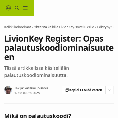
Siirry pääsisältöön
Kaikki kokoelmat
Yhteistä kaikille LivionKey-sovelluksille
Edistynyt kä
LivionKey Register: Opas
palautuskoodiominaisuute
en
Tässä artikkelissa käsitellään
palautuskoodiominaisuutta.
Tekijä:
Yassine Jouahri
Kopioi LLM:ää varten
1. elokuuta 2025
Mikä on palautuskoodi?