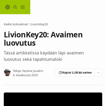
Siirry pääsisältöön
Kaikki kokoelmat
LivionKey20
LivionKey20: Avaimen
luovutus
Tässä artikkelissa käydään läpi avaimen
luovutus sekä tapahtumaloki
Tekijä:
Yassine Jouahri
Kopioi LLM:ää varten
4. kesäkuuta 2025