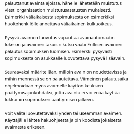
palauttanut avainta ajoissa, hänelle lähetetään muistutus 
viesti organisaation muistutusasetusten mukaisesti. 
Esimerkki väliaikaisesta sopimuksesta on esimerkiksi 
huoltohenkilölle annettava väliaikainen kulkuoikeus.
Pysyvä avaimen luovutus vapauttaa avainautomaatin 
lokeron ja avaimen takaisin kutsu vaatii Erillisen avaimen 
palautus sopimuksen luomisen. Esimerkki pysyvästi 
sopimuksesta on asukkaalle luovutettava pysyvä lisäavain.
Seuraavaksi määritellään, milloin avain on noudettavissa ja 
mihin mennessä se on palautettava. Viimeinen palautusaika 
ohjelmoidaan myös avaimelle käyttöoikeuksien 
päättymisajankohdaksi, jotta avainta ei voi enää käyttää 
lukkoihin sopimuksen päättymisen jälkeen.
Voit valita luovutettavaksi yhden tai useamman avaimen. 
Käyttäjälle lähtee hakuohjeesta ja pin koodista jokaisesta 
avaimesta erikseen.