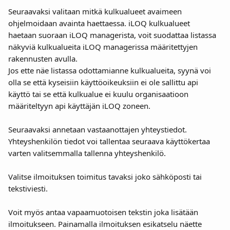
Seuraavaksi valitaan mitkä kulkualueet avaimeen 
ohjelmoidaan avainta haettaessa. iLOQ kulkualueet 
haetaan suoraan iLOQ managerista, voit suodattaa listassa 
näkyviä kulkualueita iLOQ managerissa määritettyjen 
rakennusten avulla.
Jos ette näe listassa odottamianne kulkualueita, syynä voi 
olla se että kyseisiin käyttöoikeuksiin ei ole sallittu api 
käyttö tai se että kulkualue ei kuulu organisaatioon 
määriteltyyn api käyttäjän iLOQ zoneen.
Seuraavaksi annetaan vastaanottajen yhteystiedot. 
Yhteyshenkilön tiedot voi tallentaa seuraava käyttökertaa 
varten valitsemmalla tallenna yhteyshenkilö.
Valitse ilmoituksen toimitus tavaksi joko sähköposti tai 
tekstiviesti.
Voit myös antaa vapaamuotoisen tekstin joka lisätään 
ilmoitukseen. Painamalla ilmoituksen esikatselu näette 