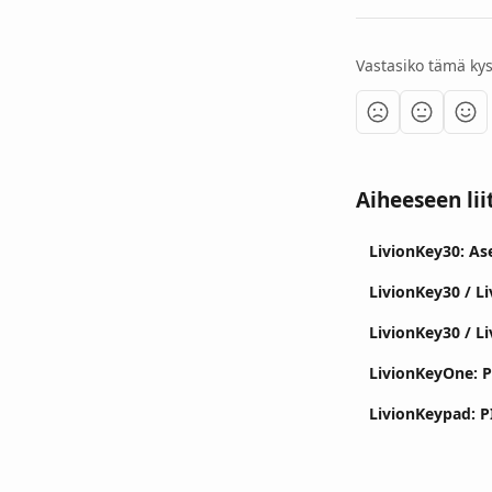
Vastasiko tämä ky
Aiheeseen lii
LivionKey30: A
LivionKey30 / L
LivionKey30 / Li
LivionKeyOne: P
LivionKeypad: P