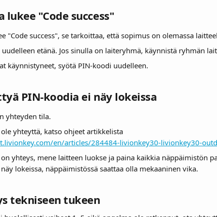
sa lukee "Code success"
ee "Code success", se tarkoittaa, että sopimus on olemassa laitteel
e uudelleen etänä. Jos sinulla on laiteryhmä, käynnistä ryhmän lait
vat käynnistyneet, syötä PIN-koodi uudelleen.
ettyä PIN-koodia ei näy lokeissa
en yhteyden tila.
i ole yhteyttä, katso ohjeet artikkelista 
rt.livionkey.com/en/articles/284484-livionkey30-livionkey30-out
n on yhteys, mene laitteen luokse ja paina kaikkia näppäimistön pai
i näy lokeissa, näppäimistössä saattaa olla mekaaninen vika.
ys tekniseen tukeen