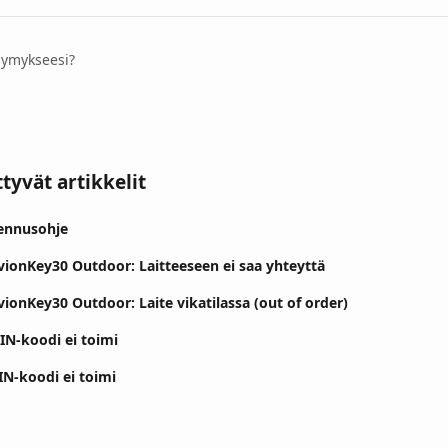
symykseesi?
ttyvät artikkelit
sennusohje
ivionKey30 Outdoor: Laitteeseen ei saa yhteyttä
vionKey30 Outdoor: Laite vikatilassa (out of order)
IN-koodi ei toimi
IN-koodi ei toimi