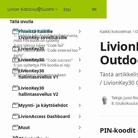
Siirry pääsisältöön
Livion Kotisivu
Suomi
Etsi
⌘
K
Tällä sivulla
PIN-koodit eivät toimi
Yhteistä kaikille
Kaikki kokoelmat
O
1: Tarkista loki-/tapahtumahistoriasta,
LivionKey-sovelluksille
Livion
mikä PIN-koodi on syötetty
2: Jos lokissa lukee "Code fail"
LivionKey20
3: Jos lokissa lukee "Code entered too
Outdoo
early"
LivionKey30
4: Jos lokissa lukee "Code success"
5: Jos syötettyä PIN-koodia ei näy
lokeissa
LivionKey30
Tästä artikkeli
6: Ota yhteys tekniseen tukeen
hallintasovellus V1
/ LivionKey30 
LivionKey30
hallintasovellus V2
Tekijä:
Jussi Ri
8. toukokuuta
Myynti- ja käyttöehdot
LivionAccess Dashboard
Muut
PIN-koodit 