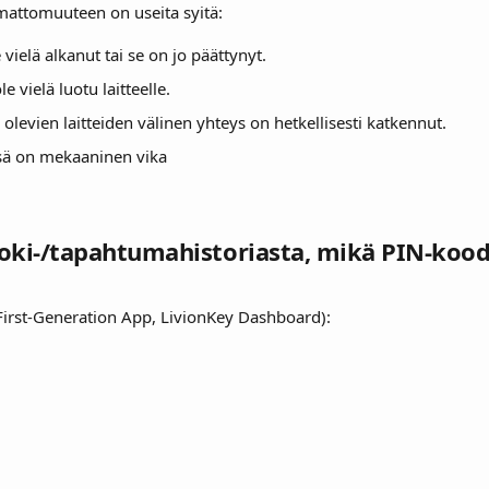
attomuuteen on useita syitä:
vielä alkanut tai se on jo päättynyt.
e vielä luotu laitteelle.
olevien laitteiden välinen yhteys on hetkellisesti katkennut.
ä on mekaaninen vika
 loki-/tapahtumahistoriasta, mikä PIN-kood
First-Generation App, LivionKey Dashboard):