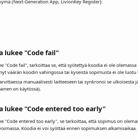
ymä (Next-Generation App, LivionKey Register):
sa lukee "Code fail"
ee "Code fail", tarkoittaa se, että syötettyä koodia ei ole olemassa l
nyt väärän koodin vahingossa tai kyseistä sopimusta ei ole luotu la
rvittaessa manuaalisesti laitteeseen tai synkronoi se ulkoisesta j
lainen on käytössä).
ssa lukee "Code entered too early"
kee "Code entered too early", se tarkoittaa, että sopimus on olemas
ä voimassa. Koodia ei voi syöttää ennen sopimuksen alkamisaikaa.