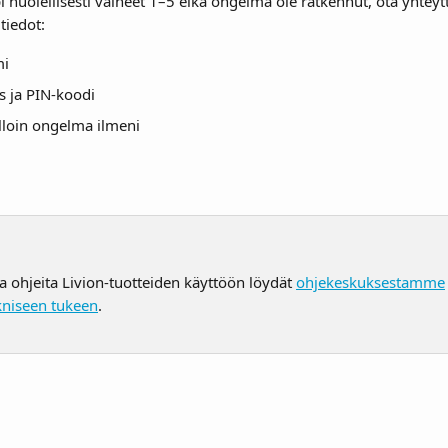
pi huolellisesti vaiheet 1–5 eikä ongelma ole ratkennut, ota yhtey
tiedot:
mi
s ja PIN-koodi
olloin ongelma ilmeni
ja ohjeita Livion-tuotteiden käyttöön löydät 
ohjekeskuksestamme
kniseen tukeen
.