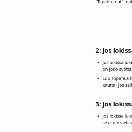
"Tapahtumat" -näk
2: Jos lokis
Jos lokissa luk
on joko syöttä
Luo sopimus ta
kautta (jos sel
3: Jos loki
Jos lokissa lu
se ei ole viel