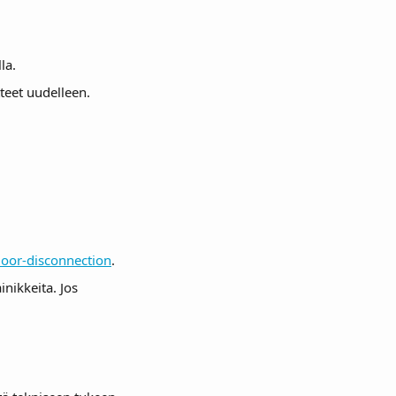
la.
teet uudelleen. 
door-disconnection
.
nikkeita. Jos 