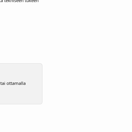
ttä tekniseen tukeen 
 tai ottamalla 