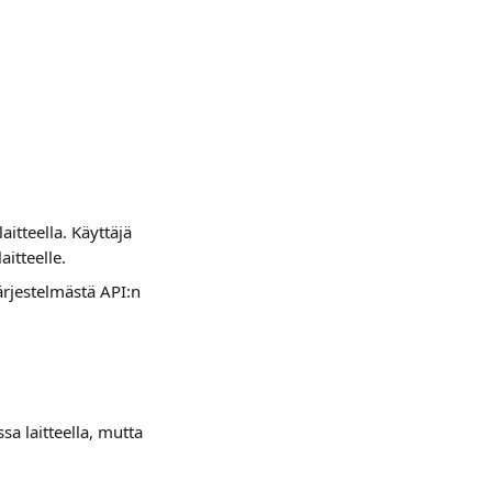
aitteella. Käyttäjä 
itteelle. 
ärjestelmästä API:n 
sa laitteella, mutta 