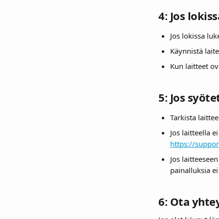
4: Jos lokis
Jos lokissa luk
Käynnistä lait
Kun laitteet o
5: Jos syöt
Tarkista laitte
Jos laitteella e
https://suppo
Jos laitteesee
painalluksia e
6: Ota yhte