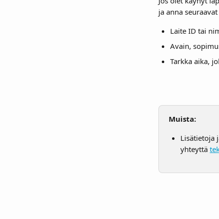
Jos olet käynyt lä
ja anna seuraavat 
Laite ID tai ni
Avain, sopimu
Tarkka aika, j
Muista:
Lisätietoja 
yhteyttä 
te