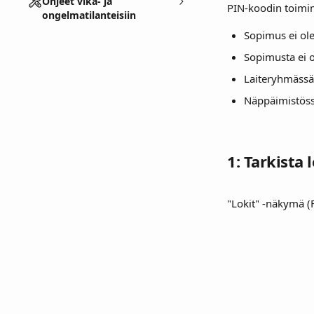
Ohjeet vika- ja
PIN-koodin toimim
ongelmatilanteisiin
Sopimus ei ole 
Sopimusta ei ol
Laiteryhmässä 
Näppäimistöss
1: Tarkista
"Lokit" -näkymä (