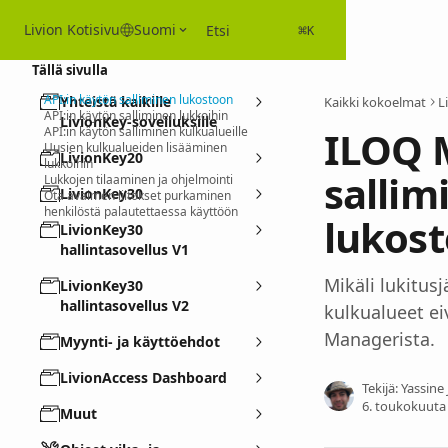
Siirry pääsisältöön
Livion Kotisivu
Suomi
Etsi
⌘
K
Tällä sivulla
API:in käytön salliminen lukostoon
Yhteistä kaikille
Kaikki kokoelmat
L
API:in käytön salliminen lukkoihin
LivionKey-sovelluksille
ILOQ 
API:in käytön salliminen kulkualueille
Uusien kulkualueiden lisääminen
LivionKey20
lukkoihin
sallim
Lukkojen tilaaminen ja ohjelmointi
LivionKey30
Ota avaimen liitokset purkaminen
henkilöstä palautettaessa käyttöön
lukos
LivionKey30
hallintasovellus V1
Mikäli lukitusj
LivionKey30
hallintasovellus V2
kulkualueet ei
Managerista.
Myynti- ja käyttöehdot
LivionAccess Dashboard
Tekijä:
Yassine
6. toukokuuta
Muut