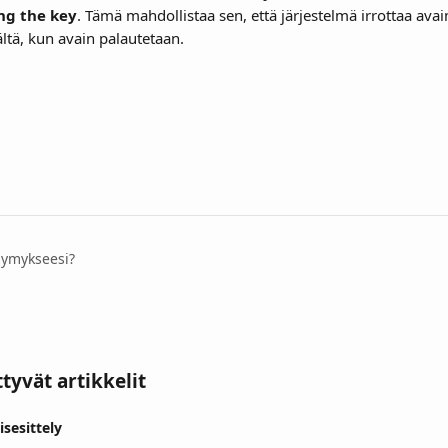
ng the key
. Tämä mahdollistaa sen, että järjestelmä irrottaa ava
jältä, kun avain palautetaan.
symykseesi?
ttyvät artikkelit
isesittely