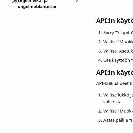
Ohjeet vika- ja
ongelmatilanteisiin
API:in käyt
Siirry "Ylläpito
Valitse “Muokk
Valitse “Asetu
Ota käyttöön “
API:in käyt
API-kulkualueet tu
Valitse lukko 
valikosta.
Valitse "Muokk
Aseta päälle "