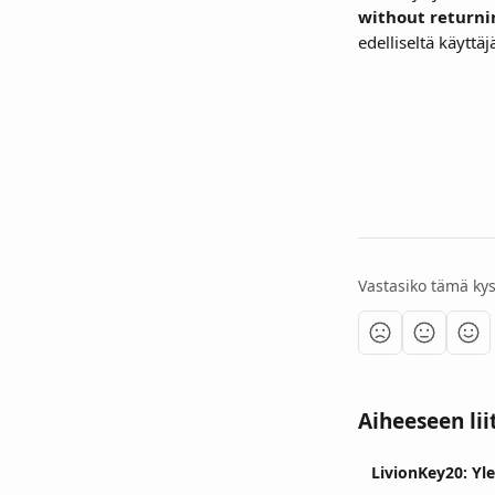
without returni
edelliseltä käyttä
Vastasiko tämä ky
Aiheeseen lii
LivionKey20: Yle