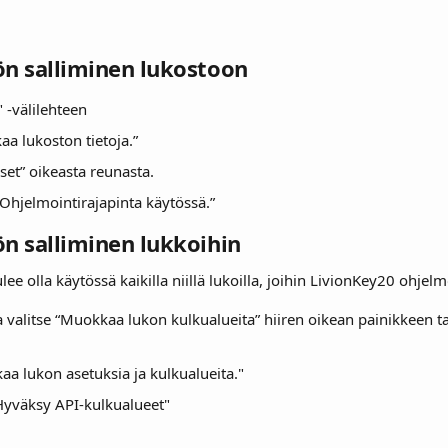
ön salliminen lukostoon
" -välilehteen
aa lukoston tietoja.”
kset” oikeasta reunasta.
Ohjelmointirajapinta käytössä.”
ön salliminen lukkoihin
lee olla käytössä kaikilla niillä lukoilla, joihin LivionKey20 ohjel
ja valitse “Muokkaa lukon kulkualueita” hiiren oikean painikkeen t
aa lukon asetuksia ja kulkualueita."
Hyväksy API-kulkualueet"