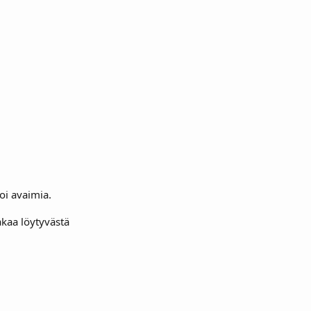
moi avaimia.
akaa löytyvästä 