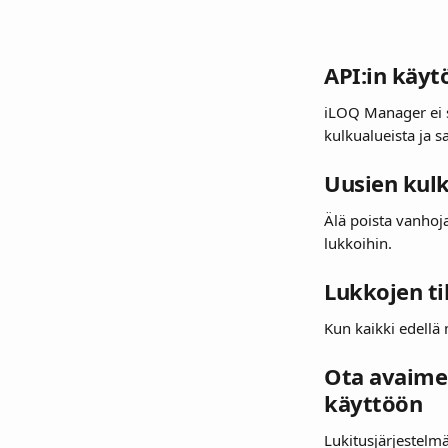
API:in käyt
iLOQ Manager ei s
kulkualueista ja sa
Uusien kulk
Älä poista vanhoja
lukkoihin.
Lukkojen ti
Kun kaikki edellä 
Ota avaimen
käyttöön
Lukitusjärjestelmä