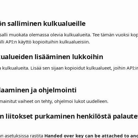
ön salliminen kulkualueille
alli muokata olemassa olevia kulkualueita. Tee tämän vuoksi kopio
lli API:n käyttö kopioituihin kulkualueisiin.
ualueiden lisääminen lukkoihin
 kulkualueita. Lisää sen sijaan kopioidut kulkualueet, joihin API:in 
laaminen ja ohjelmointi
mainitut vaiheet on tehty, ohjelmoi lukot uudelleen.
 liitokset purkaminen henkilöstä palaute
n asetuksissa rastita 
Handed over key can be attached to ano