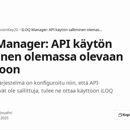
ivionKey20
ILOQ Manager: API käytön salliminen olemassa olevaan lukostoon
Manager: API käytön
inen olemassa olevaan
toon
ärjestelmä on konfiguroitu niin, että API-
vät ole sallittuja, tulee ne ottaa käyttöön iLOQ
 Jouahri
Kopi
 2025