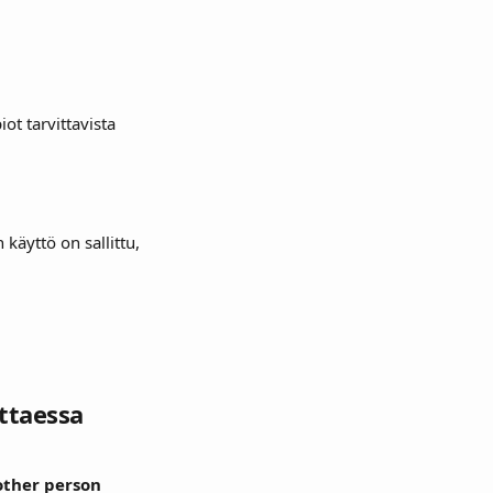
t tarvittavista 
käyttö on sallittu, 
ttaessa 
ther person 