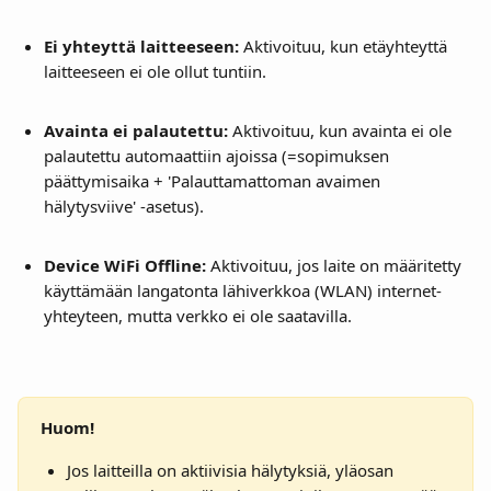
Ei yhteyttä laitteeseen:
 Aktivoituu, kun etäyhteyttä 
laitteeseen ei ole ollut tuntiin.
Avainta ei palautettu:
 Aktivoituu, kun avainta ei ole 
palautettu automaattiin ajoissa (=sopimuksen 
päättymisaika + 'Palauttamattoman avaimen 
hälytysviive' -asetus).
Device WiFi Offline:
 Aktivoituu, jos laite on määritetty 
käyttämään langatonta lähiverkkoa (WLAN) internet-
yhteyteen, mutta verkko ei ole saatavilla.
Huom!
Jos laitteilla on aktiivisia hälytyksiä, yläosan 