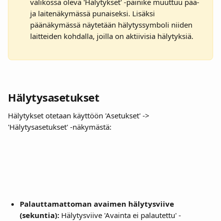
valikossa oleva 'Hälytykset' -painike muuttuu pää- 
ja laitenäkymässä punaiseksi. Lisäksi 
päänäkymässä näytetään hälytyssymboli niiden 
laitteiden kohdalla, joilla on aktiivisia hälytyksiä.
Hälytysasetukset
Hälytykset otetaan käyttöön 'Asetukset' -> 
'Hälytysasetukset' -näkymästä:
Palauttamattoman avaimen hälytysviive 
(sekuntia): 
Hälytysviive 'Avainta ei palautettu' -