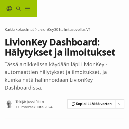
Siirry pääsisältöön
Kaikki kokoelmat
LivionKey30 hallintasovellus V1
LivionKey Dashboard:
Hälytykset ja ilmoitukset
Tässä artikkelissa käydään läpi LivionKey -
automaattien hälytykset ja ilmoitukset, ja
kuinka niitä hallinnoidaan LivionKey
Dashboardissa.
Tekijä:
Jussi Risto
Kopioi LLM:ää varten
11. marraskuuta 2024