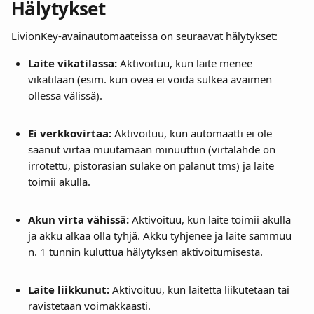
Hälytykset
LivionKey-avainautomaateissa on seuraavat hälytykset:
Laite vikatilassa:
 Aktivoituu, kun laite menee 
vikatilaan (esim. kun ovea ei voida sulkea avaimen 
ollessa välissä).
Ei verkkovirtaa:
 Aktivoituu, kun automaatti ei ole 
saanut virtaa muutamaan minuuttiin (virtalähde on 
irrotettu, pistorasian sulake on palanut tms) ja laite 
toimii akulla.
Akun virta vähissä:
 Aktivoituu, kun laite toimii akulla 
ja akku alkaa olla tyhjä. Akku tyhjenee ja laite sammuu 
n. 1 tunnin kuluttua hälytyksen aktivoitumisesta.
Laite liikkunut:
 Aktivoituu, kun laitetta liikutetaan tai 
ravistetaan voimakkaasti.