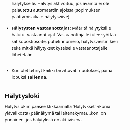
hälytykselle. Hälytys aktivoituu, jos avainta ei ole 
palautettu automaattiin ajoissa (sopimuksen 
päättymisaika + hälytysviive). 
Hälytysten vastaanottajat:
 Määritä hälytyksille 
halutut vastaanottajat. Vastaanottajalle tulee syöttää 
sähköpostiosoite, puhelinnumero, hälytysviestin kieli 
sekä mitkä hälytykset kyseiselle vastaanottajalle 
lähetetään.
Kun olet tehnyt kaikki tarvittavat muutokset, paina 
lopuksi 
Tallenna
.
Hälytysloki
Hälytyslokiin pääsee klikkaamalla 'Hälytykset' -ikonia 
ylävalikosta (päänäkymä tai laitenäkymä). Ikoni on 
punainen, jos hälytyksiä on aktiivisena.