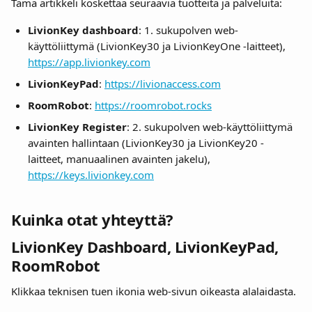
Tämä artikkeli koskettaa seuraavia tuotteita ja palveluita:
LivionKey dashboard
: 1. sukupolven web-
käyttöliittymä (LivionKey30 ja LivionKeyOne -laitteet), 
https://app.livionkey.com
LivionKeyPad
: 
https://livionaccess.com
RoomRobot
: 
https://roomrobot.rocks
LivionKey Register
: 2. sukupolven web-käyttöliittymä 
avainten hallintaan (LivionKey30 ja LivionKey20 -
laitteet, manuaalinen avainten jakelu), 
https://keys.livionkey.com
Kuinka otat yhteyttä?
LivionKey Dashboard, LivionKeyPad, 
RoomRobot
Klikkaa teknisen tuen ikonia web-sivun oikeasta alalaidasta. 