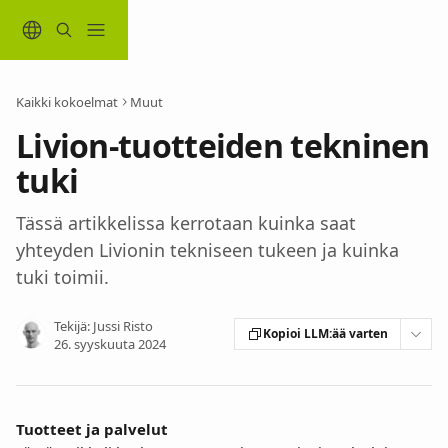
Siirry pääsisältöön
Kaikki kokoelmat
Muut
Livion-tuotteiden tekninen
tuki
Tässä artikkelissa kerrotaan kuinka saat
yhteyden Livionin tekniseen tukeen ja kuinka
tuki toimii.
Tekijä:
Jussi Risto
Kopioi LLM:ää varten
26. syyskuuta 2024
Tuotteet ja palvelut